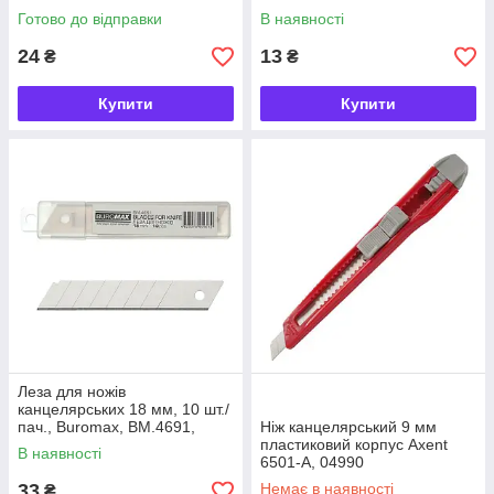
Готово до відправки
В наявності
24
13
₴
₴
Купити
Купити
Леза для ножів
канцелярських 18 мм, 10 шт./
пач., Buromax, BM.4691,
Ніж канцелярський 9 мм
007157
пластиковий корпус Axent
В наявності
6501-A, 04990
33
Немає в наявності
₴