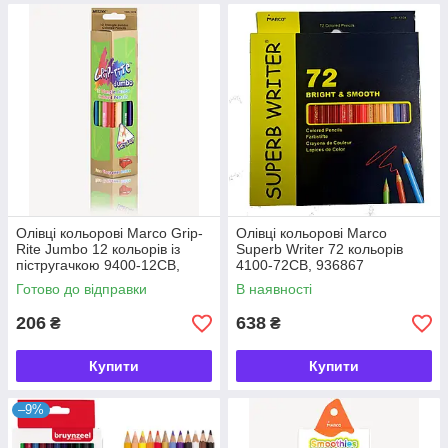
Олівці кольорові Marco Grip-
Олівці кольорові Marco
Rite Jumbo 12 кольорів із
Superb Writer 72 кольорів
пістругачкою 9400-12CB,
4100-72CB, 936867
245258
Готово до відправки
В наявності
206
638
₴
₴
Купити
Купити
–9%