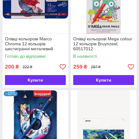
Олівці кольорові Marco
Олівці кольорові Mega colour
Chroma 12 кольорів
12 кольорів Bruynzeel,
шестигранні металевий
60517012
пенал 8010-12TN, 931343
Готово до відправки
В наявності
200
259
₴
₴
222 ₴
287 ₴
Купити
Купити
–10%