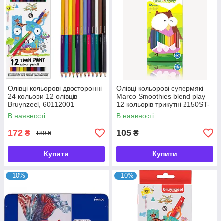
Олівці кольорові двосторонні
Олівці кольорові супермякі
24 кольори 12 олівців
Marco Smoothies blend play
Bruynzeel, 60112001
12 кольорів трикутні 2150ST-
12CB, 908413
В наявності
В наявності
172
105
₴
₴
189 ₴
Купити
Купити
–10%
–10%