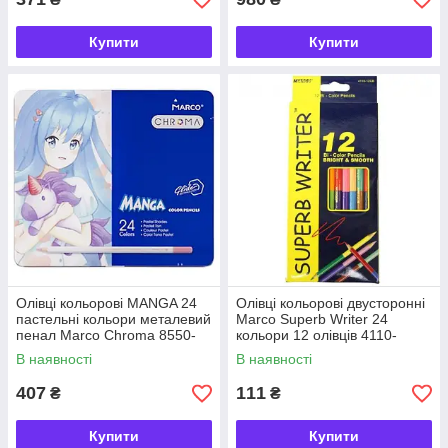
Купити
Купити
Олівці кольорові MANGA 24
Олівці кольорові двусторонні
пастельні кольори металевий
Marco Superb Writer 24
пенал Marco Chroma 8550-
кольори 12 олівців 4110-
24TN, 931329
12CB, 245267
В наявності
В наявності
407
111
₴
₴
Купити
Купити