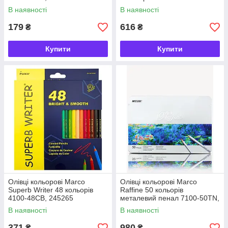
пенал 8010-36TN, 931381
В наявності
В наявності
179
616
₴
₴
Купити
Купити
Олівці кольорові Marco
Олівці кольорові Marco
Superb Writer 48 кольорів
Raffine 50 кольорів
4100-48CB, 245265
металевий пенал 7100-50TN,
245268
В наявності
В наявності
371
980
₴
₴