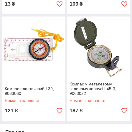
13
109
₴
₴
Компас у металевому
Компас пластиковий L39,
зеленому корпусі L45-3,
9063060
9063022
Немає в наявності
Немає в наявності
121
187
₴
₴