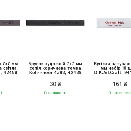
й 7х7 мм
Брусок художній 7х7 мм
Вугілля натурал
а світла
сепія коричнева темна
мм набір 10 
7, 42488
Koh-i-noor 4398, 42489
D.K.ArtCraft, 9
30 ₴
161 ₴
ті
В наявності
В наявності