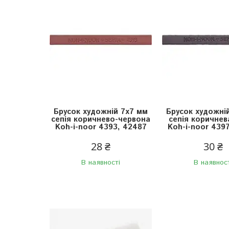
Брусок художній 7х7 мм
Брусок художні
сепія коричнево-червона
сепія коричнев
Koh-i-noor 4393, 42487
Koh-i-noor 439
28 ₴
30 ₴
В наявності
В наявнос