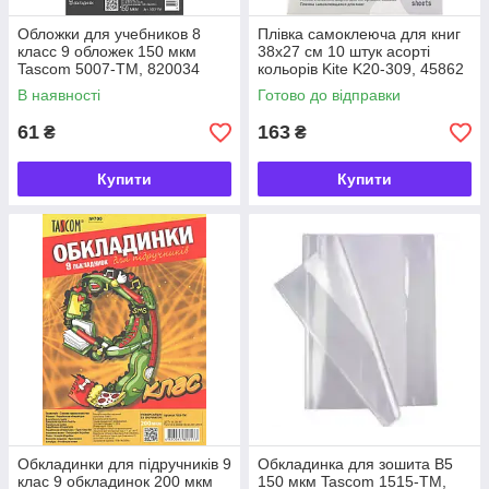
Обложки для учебников 8
Плівка самоклеюча для книг
класс 9 обложек 150 мкм
38х27 см 10 штук асорті
Tascom 5007-TM, 820034
кольорів Kite K20-309, 45862
В наявності
Готово до відправки
61
163
₴
₴
Купити
Купити
Обкладинки для підручників 9
Обкладинка для зошита В5
клас 9 обкладинок 200 мкм
150 мкм Tascom 1515-ТМ,