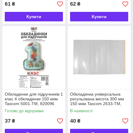
61
62
₴
₴
Купити
Купити
Обкладинки для підручників 1
Обкладинка універсальна
клас 4 обкладинки 150 мкм
регульована висота 300 мм
Tascom 5001-TM, 820096
150 мкм Tascom 2633-TM,
863782
Готово до відправки
В наявності
37
40
₴
₴