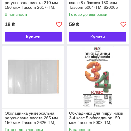
регульована висота 210 мм
класс 8 обложек 150 мкм
150 мкм Tascom 2617-TM,
Tascom 5004-TM, 820065
863621
В наявності
Готово до відправки
18
59
₴
₴
Купити
Купити
Обкладинка універсальна
Обкладинки для підручників
регульована висота 265 мм
3-4 клас 5 обкладинок 150
150 мкм Tascom 2626-TM,
мкм Tascom 5003-TM,
863713
820072
Готово до відправки
В наявності