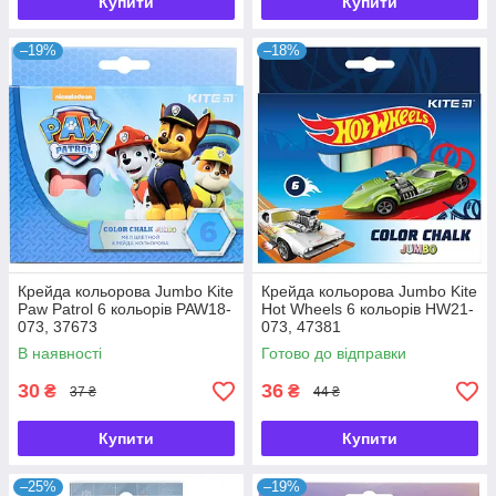
Купити
Купити
–19%
–18%
Крейда кольорова Jumbo Kite
Крейда кольорова Jumbo Kite
Paw Patrol 6 кольорів PAW18-
Hot Wheels 6 кольорів HW21-
073, 37673
073, 47381
В наявності
Готово до відправки
30
36
₴
₴
37 ₴
44 ₴
Купити
Купити
–25%
–19%