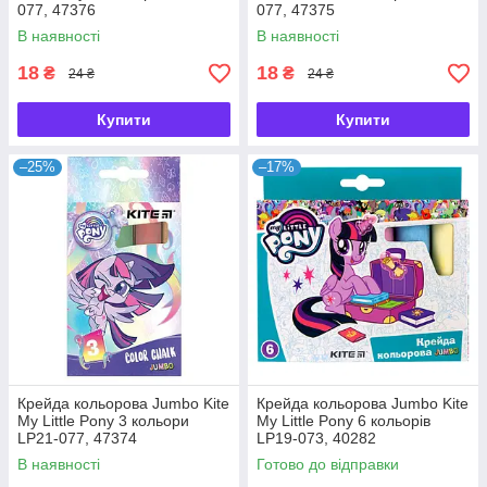
077, 47376
077, 47375
В наявності
В наявності
18
18
₴
₴
24 ₴
24 ₴
Купити
Купити
–25%
–17%
Крейда кольорова Jumbo Kite
Крейда кольорова Jumbo Kite
My Little Pony 3 кольори
My Little Pony 6 кольорів
LP21-077, 47374
LP19-073, 40282
В наявності
Готово до відправки