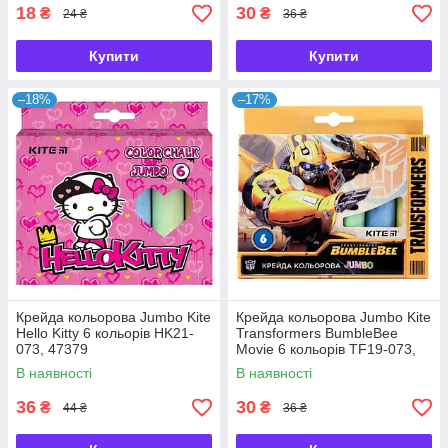
18
30
₴
₴
24 ₴
36 ₴
Купити
Купити
–18%
–17%
Крейда кольорова Jumbo Kite
Крейда кольорова Jumbo Kite
Hello Kitty 6 кольорів HK21-
Transformers BumbleBee
073, 47379
Movie 6 кольорів TF19-073,
40284
В наявності
В наявності
36
30
₴
₴
44 ₴
36 ₴