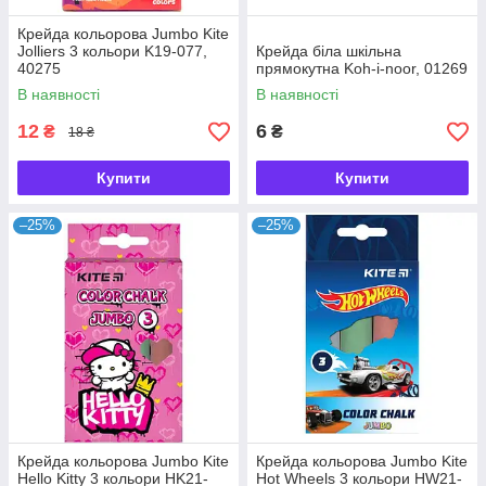
Крейда кольорова Jumbo Kite
Jolliers 3 кольори K19-077,
Крейда біла шкільна
40275
прямокутна Koh-i-noor, 01269
В наявності
В наявності
12
6
₴
₴
18 ₴
Купити
Купити
–25%
–25%
Крейда кольорова Jumbo Kite
Крейда кольорова Jumbo Kite
Hello Kitty 3 кольори HK21-
Hot Wheels 3 кольори HW21-