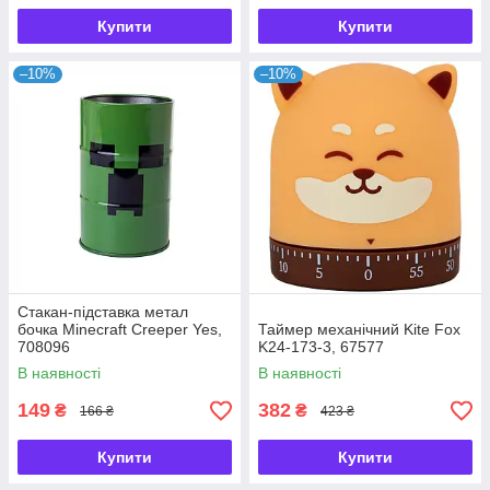
Купити
Купити
–10%
–10%
Стакан-підставка метал
бочка Minecraft Creeper Yes,
Таймер механічний Kite Fox
708096
K24-173-3, 67577
В наявності
В наявності
149
382
₴
₴
166 ₴
423 ₴
Купити
Купити