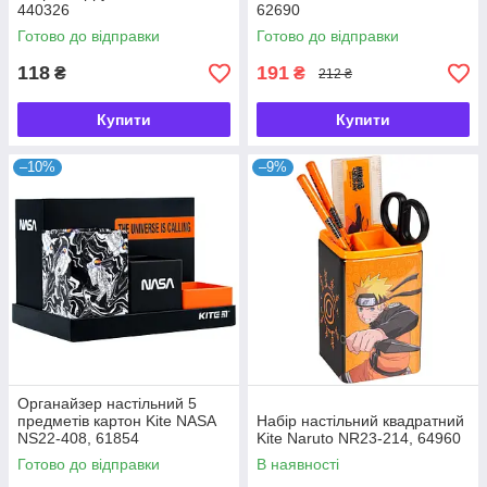
440326
62690
Готово до відправки
Готово до відправки
118
191
₴
₴
212 ₴
Купити
Купити
–10%
–9%
Органайзер настільний 5
предметів картон Kite NASA
Набір настільний квадратний
NS22-408, 61854
Kite Naruto NR23-214, 64960
Готово до відправки
В наявності