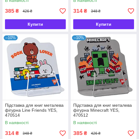
В наявності
В наявності
385
314
₴
₴
426 ₴
348 ₴
Купити
Купити
–10%
–10%
Підставка для книг металева
Підставка для книг металева
фігурна Line Friends YES,
фігурна Minecraft YES,
470514
470512
В наявності
В наявності
314
385
₴
₴
348 ₴
426 ₴