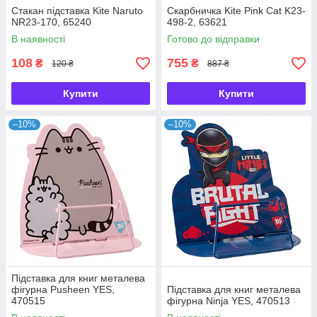
Стакан підставка Kite Naruto
Скарбничка Kite Pink Cat K23-
NR23-170, 65240
498-2, 63621
В наявності
Готово до відправки
108
755
₴
₴
120 ₴
887 ₴
Купити
Купити
–10%
–10%
Підставка для книг металева
фігурна Pusheen YES,
Підставка для книг металева
470515
фігурна Ninja YES, 470513