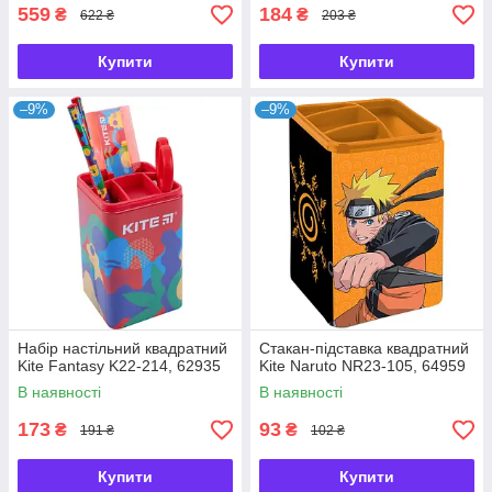
559
184
₴
₴
622 ₴
203 ₴
Купити
Купити
–9%
–9%
Набір настільний квадратний
Стакан-підставка квадратний
Kite Fantasy K22-214, 62935
Kite Naruto NR23-105, 64959
В наявності
В наявності
173
93
₴
₴
191 ₴
102 ₴
Купити
Купити