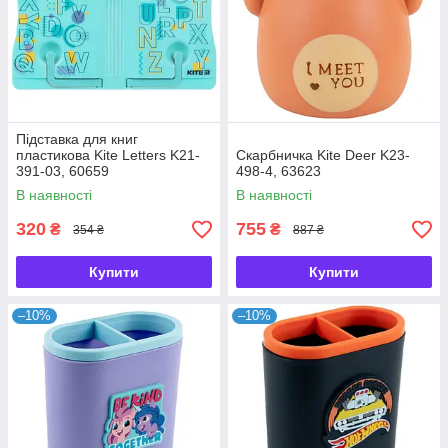
Підставка для книг
пластикова Kite Letters K21-
Скарбничка Kite Deer K23-
391-03, 60659
498-4, 63623
В наявності
В наявності
320
755
₴
₴
354 ₴
887 ₴
Купити
Купити
–10%
–10%