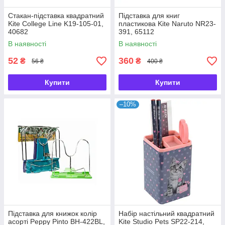
Стакан-підставка квадратний
Підставка для книг
Kite College Line K19-105-01,
пластикова Kite Naruto NR23-
40682
391, 65112
В наявності
В наявності
52
360
₴
₴
56 ₴
400 ₴
Купити
Купити
–10%
Підставка для книжок колір
Набір настільний квадратний
асорті Peppy Pinto BH-422BL,
Kite Studio Pets SP22-214,