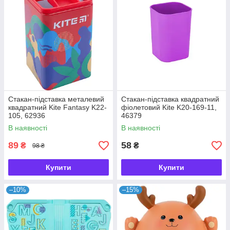
Стакан-підставка металевий
Стакан-підставка квадратний
квадратний Kite Fantasy K22-
фіолетовий Kite K20-169-11,
105, 62936
46379
В наявності
В наявності
89
58
₴
₴
98 ₴
Купити
Купити
–10%
–15%