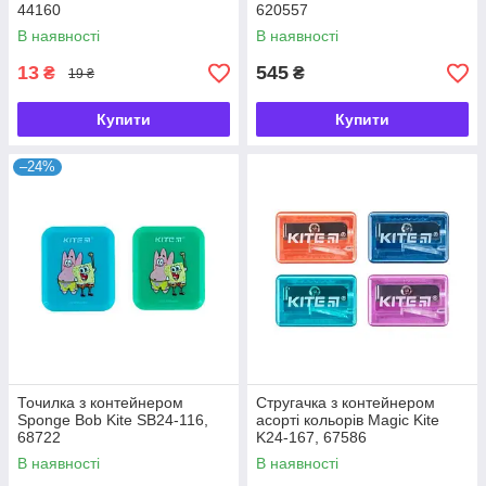
44160
620557
В наявності
В наявності
13
545
₴
₴
19 ₴
Купити
Купити
–24%
Точилка з контейнером
Стругачка з контейнером
Sponge Bob Kite SB24-116,
асорті кольорів Magic Kite
68722
K24-167, 67586
В наявності
В наявності