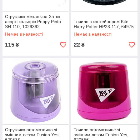
Стругачка механічна Хатка
асорті кольорів Peppy Pinto
Точило з контейнером Kite
SH-110, 1029392
Harry Potter HP23-117, 64975
Немає в наявності
Немає в наявності
115
22
₴
₴
Стругачка автоматична зі
Точило автоматичне зі
змінним лезом Fusion Yes,
змінним лезом Fusion Yes,
620573
620556