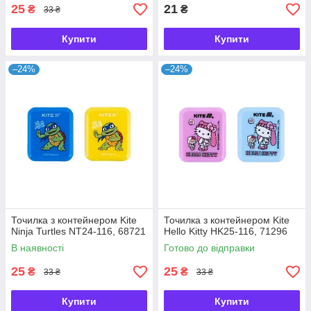
25
21
₴
₴
33 ₴
Купити
Купити
–24%
–24%
Точилка з контейнером Kite
Точилка з контейнером Kite
Ninja Turtles NT24-116, 68721
Hello Kitty HK25-116, 71296
В наявності
Готово до відправки
25
25
₴
₴
33 ₴
33 ₴
Купити
Купити