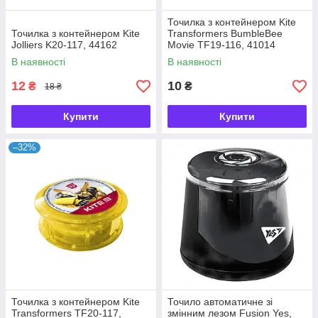
Точилка з контейнером Kite
Точилка з контейнером Kite
Transformers BumbleBee
Jolliers K20-117, 44162
Movie TF19-116, 41014
В наявності
В наявності
12
10
₴
₴
18 ₴
Купити
Купити
–32%
Точилка з контейнером Kite
Точило автоматичне зі
Transformers TF20-117,
змінним лезом Fusion Yes,