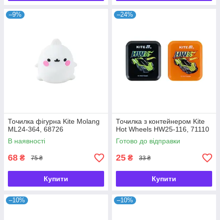
–9%
–24%
Точилка фігурна Kite Molang
Точилка з контейнером Kite
ML24-364, 68726
Hot Wheels HW25-116, 71110
В наявності
Готово до відправки
68
25
₴
₴
75 ₴
33 ₴
Купити
Купити
–10%
–10%