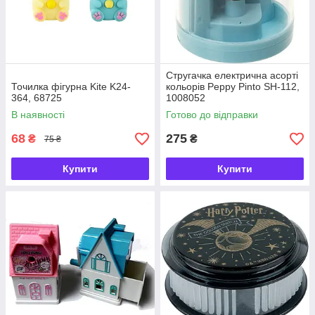
Стругачка електрична асорті
Точилка фігурна Kite K24-
кольорів Peppy Pinto SH-112,
364, 68725
1008052
В наявності
Готово до відправки
68
275
₴
₴
75 ₴
Купити
Купити