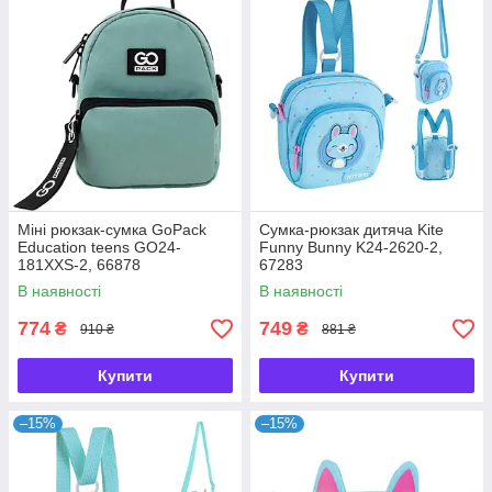
Міні рюкзак-сумка GoPack
Сумка-рюкзак дитяча Kite
Education teens GO24-
Funny Bunny K24-2620-2,
181XXS-2, 66878
67283
В наявності
В наявності
774
749
₴
₴
910 ₴
881 ₴
Купити
Купити
–15%
–15%