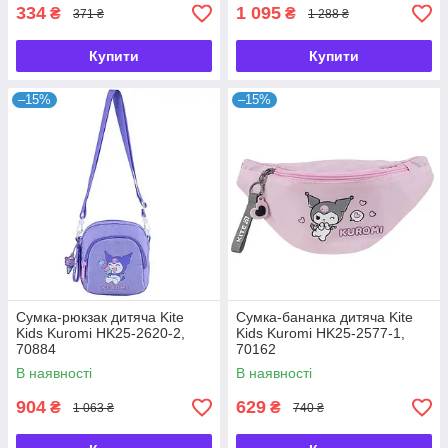
334
1 095
₴
₴
371 ₴
1 288 ₴
Купити
Купити
–15%
–15%
Сумка-рюкзак дитяча Kite
Сумка-бананка дитяча Kite
Kids Kuromi HK25-2620-2,
Kids Kuromi HK25-2577-1,
70884
70162
В наявності
В наявності
904
629
₴
₴
1 063 ₴
740 ₴