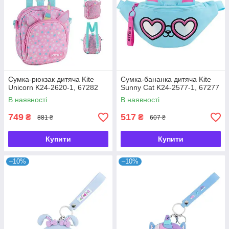
Сумка-рюкзак дитяча Kite
Сумка-бананка дитяча Kite
Unicorn K24-2620-1, 67282
Sunny Cat K24-2577-1, 67277
В наявності
В наявності
749
517
₴
₴
881 ₴
607 ₴
Купити
Купити
–10%
–10%