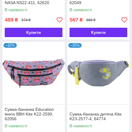
NASA NS22-411, 62620
62049
В наявності
В наявності
488
567
₴
₴
574 ₴
666 ₴
Купити
Купити
–15%
–15%
Сумка-бананка Education
teens BBH Kite K22-2590,
Сумка-бананка дитяча Kite
62056
K23-2577-4, 64774
В наявності
В наявності