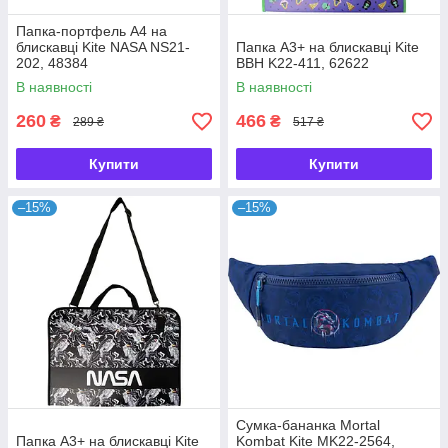
Папка-портфель А4 на
блискавці Kite NASA NS21-
Папка А3+ на блискавці Kite
202, 48384
BBH K22-411, 62622
В наявності
В наявності
260
466
₴
₴
289 ₴
517 ₴
Купити
Купити
–15%
–15%
Сумка-бананка Mortal
Папка А3+ на блискавці Kite
Kombat Kite MK22-2564,