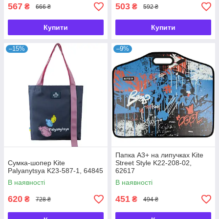
567
503
₴
₴
666 ₴
592 ₴
Купити
Купити
–15%
–9%
Папка А3+ на липучках Kite
Сумка-шопер Kite
Street Style K22-208-02,
Palyanytsya K23-587-1, 64845
62617
В наявності
В наявності
620
451
₴
₴
728 ₴
494 ₴