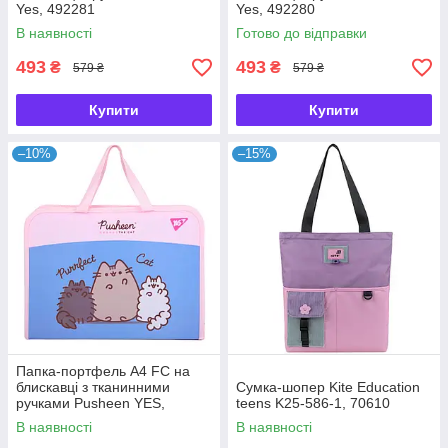
Yes, 492281
Yes, 492280
В наявності
Готово до відправки
493
493
₴
₴
579 ₴
579 ₴
Купити
Купити
–10%
–15%
Папка-портфель А4 FC на
блискавці з тканинними
Сумка-шопер Kite Education
ручками Pusheen YES,
teens K25-586-1, 70610
492317
В наявності
В наявності