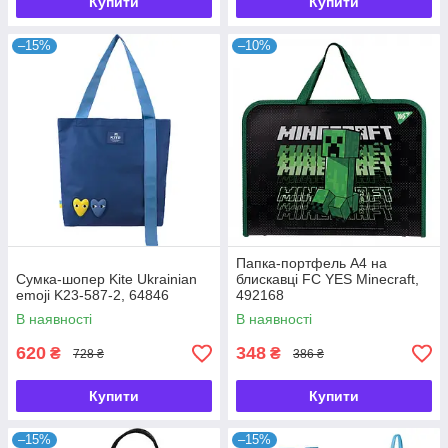
Купити
Купити
–15%
–10%
Папка-портфель А4 на
Сумка-шопер Kite Ukrainian
блискавці FC YES Minecraft,
emoji K23-587-2, 64846
492168
В наявності
В наявності
620
348
₴
₴
728 ₴
386 ₴
Купити
Купити
–15%
–15%