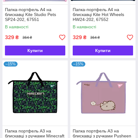
Папка-портфель А4 на
Папка-портфель А4 на
блискавці Kite Studio Pets
блискавці Kite Hot Wheels
SP24-202, 67551
HW24-202, 67552
В наявності
В наявності
329
329
₴
₴
364 ₴
364 ₴
Купити
Купити
–15%
–15%
Папка портфель А3 на
Папка портфель А3 на
блискавці з ручками Minecraft
блискавці з ручками Pusheen