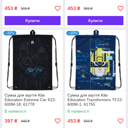
453
453
₴
₴
503 ₴
503 ₴
Купити
Купити
–10%
–10%
Сумка для взуття Kite
Сумка для взуття Kite
Education Extreme Car K22-
Education Transformers TF22-
600M-18, 61778
600M-1, 61755
В наявності
В наявності
397
453
₴
₴
440 ₴
503 ₴