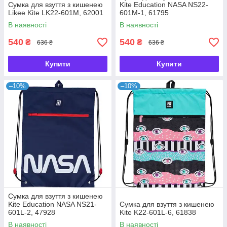
Сумка для взуття з кишенею
Kite Education NASA NS22-
Likee Kite LK22-601M, 62001
601M-1, 61795
В наявності
В наявності
540
540
₴
₴
636 ₴
636 ₴
Купити
Купити
–10%
–10%
Сумка для взуття з кишенею
Kite Education NASA NS21-
Сумка для взуття з кишенею
601L-2, 47928
Kite K22-601L-6, 61838
В наявності
В наявності