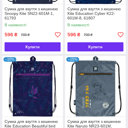
Сумка для взуття з кишенею
Сумка для взуття з кишенею
Snoopy Kite SN22-601M-1,
Kite Education Cyber K22-
61793
601M-8, 61807
В наявності
В наявності
596
596
₴
₴
700 ₴
700 ₴
Купити
Купити
–10%
–15%
Сумка для взуття з кишенею
Сумка для взуття з кишенею
Kite Education Beautiful bird
Kite Naruto NR23-601M,