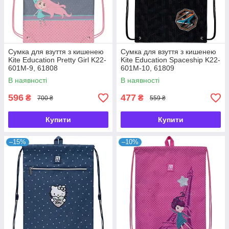
Сумка для взуття з кишенею
Сумка для взуття з кишенею
Kite Education Pretty Girl K22-
Kite Education Spaceship K22-
601M-9, 61808
601M-10, 61809
В наявності
В наявності
596
477
₴
₴
700 ₴
559 ₴
Купити
Купити
–15%
–10%