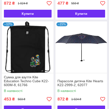
872
477
₴
₴
1 024 ₴
559 ₴
Купити
Купити
–10%
–15%
Сумка для взуття Kite
Education Techno Cube K22-
Парасоля дитяча Kite Hearts
600M-8, 61766
K22-2999-2, 62077
В наявності
В наявності
453
872
₴
₴
503 ₴
1 024 ₴