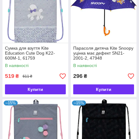
Сумка для взуття Kite
Парасоля дитяча Kite Snoopy
Education Cute Dog K22-
уцінка має дефект SN21-
600M-1, 61759
2001-2, 47948
В наявності
В наявності
519
296
₴
₴
611 ₴
Купити
Купити
–15%
–15%