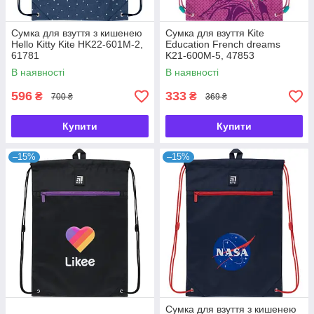
Сумка для взуття з кишенею
Сумка для взуття Kite
Hello Kitty Kite HK22-601M-2,
Education French dreams
61781
K21-600M-5, 47853
В наявності
В наявності
596
333
₴
₴
700 ₴
369 ₴
Купити
Купити
–15%
–15%
Сумка для взуття з кишенею