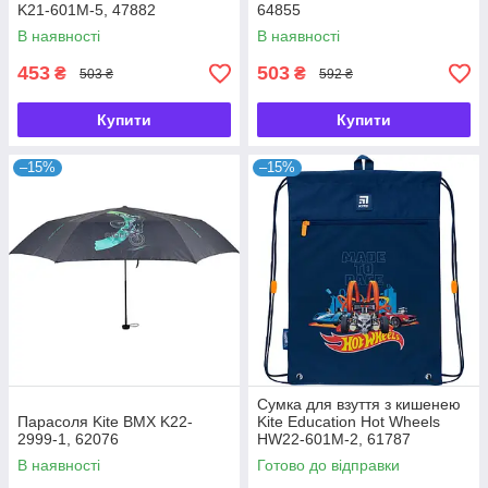
K21-601M-5, 47882
64855
В наявності
В наявності
453
503
₴
₴
503 ₴
592 ₴
Купити
Купити
–15%
–15%
Сумка для взуття з кишенею
Парасоля Kite BMX K22-
Kite Education Hot Wheels
2999-1, 62076
HW22-601M-2, 61787
В наявності
Готово до відправки