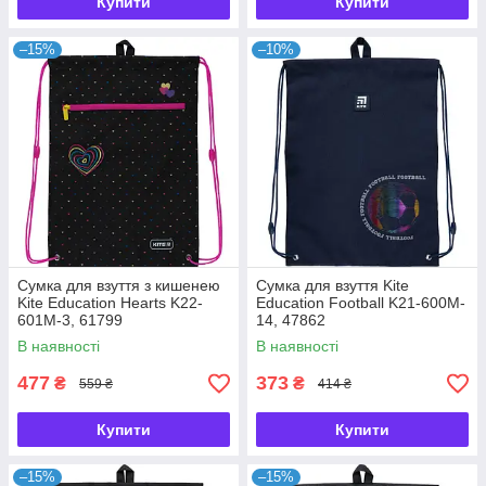
Купити
Купити
–15%
–10%
Сумка для взуття з кишенею
Сумка для взуття Kite
Kite Education Hearts K22-
Education Football K21-600M-
601M-3, 61799
14, 47862
В наявності
В наявності
477
373
₴
₴
559 ₴
414 ₴
Купити
Купити
–15%
–15%