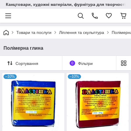
Канцтовари, художні матеріали, фурнітура для творчості
Товари та послуги
Ліплення та скульптура
Полімерн
Полімерна глина
Сортування
0
Фільтри
–10%
–10%