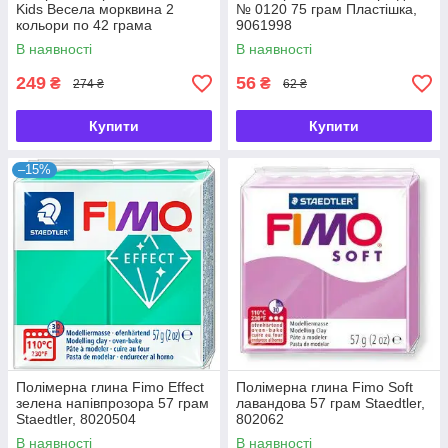
Kids Весела морквина 2
№ 0120 75 грам Пластішка,
кольори по 42 грама
9061998
Staedtler, 803514
В наявності
В наявності
249
56
₴
₴
274 ₴
62 ₴
Купити
Купити
–15%
Полімерна глина Fimo Effect
Полімерна глина Fimo Soft
зелена напівпрозора 57 грам
лавандова 57 грам Staedtler,
Staedtler, 8020504
802062
В наявності
В наявності