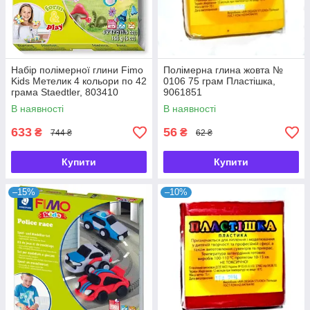
Набір полімерної глини Fimo
Полімерна глина жовта №
Kids Метелик 4 кольори по 42
0106 75 грам Пластішка,
грама Staedtler, 803410
9061851
В наявності
В наявності
633
56
₴
₴
744 ₴
62 ₴
Купити
Купити
–15%
–10%