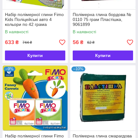
Набір полімерної глини Fimo
Полімерна глина бордова №
Kids Поліцейські авто 4
0110 75 грам Пластішка,
кольори по 42 грама
9061899
Staedtler, 803429
В наявності
В наявності
633
56
₴
₴
744 ₴
62 ₴
Купити
Купити
–9%
–10%
Набір полімерної глини Fimo
Полімерна глина смарагдова