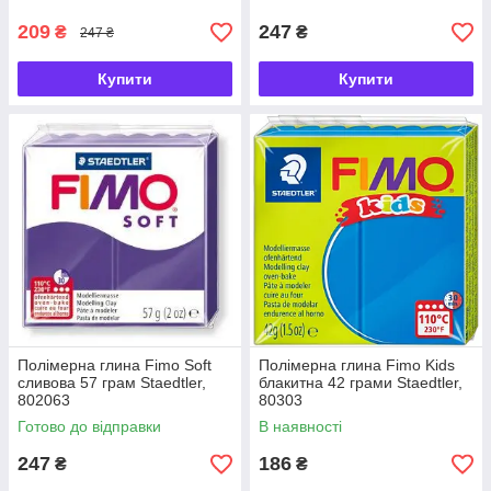
209
247
₴
₴
247 ₴
Купити
Купити
Полімерна глина Fimo Soft
Полімерна глина Fimo Kids
сливова 57 грам Staedtler,
блакитна 42 грами Staedtler,
802063
80303
Готово до відправки
В наявності
247
186
₴
₴