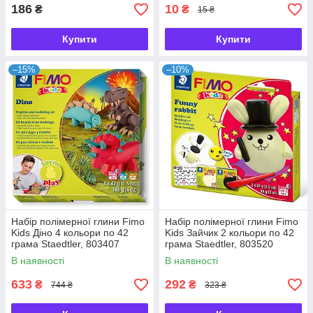
186
10
₴
₴
15 ₴
Купити
Купити
–15%
–10%
Набір полімерної глини Fimo
Набір полімерної глини Fimo
Kids Діно 4 кольори по 42
Kids Зайчик 2 кольори по 42
грама Staedtler, 803407
грама Staedtler, 803520
В наявності
В наявності
633
292
₴
₴
744 ₴
323 ₴