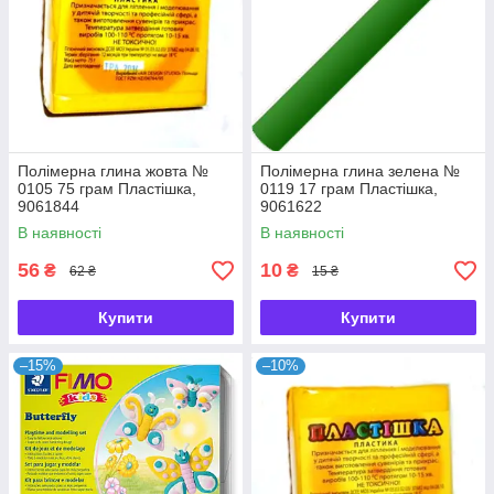
Полімерна глина жовта №
Полімерна глина зелена №
0105 75 грам Пластішка,
0119 17 грам Пластішка,
9061844
9061622
В наявності
В наявності
56
10
₴
₴
62 ₴
15 ₴
Купити
Купити
–15%
–10%