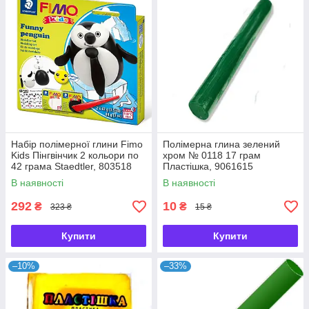
Набір полімерної глини Fimo
Полімерна глина зелений
Kids Пінгвінчик 2 кольори по
хром № 0118 17 грам
42 грама Staedtler, 803518
Пластішка, 9061615
В наявності
В наявності
292
10
₴
₴
323 ₴
15 ₴
Купити
Купити
–10%
–33%