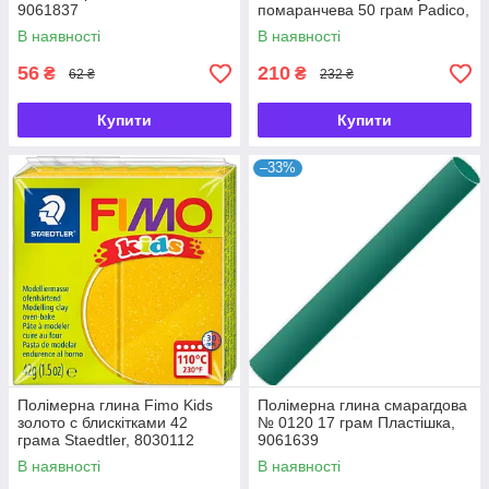
9061837
помаранчева 50 грам Padico,
1513257
В наявності
В наявності
56
210
₴
₴
62 ₴
232 ₴
Купити
Купити
–33%
Полімерна глина Fimo Kids
Полімерна глина смарагдова
золото с блискітками 42
№ 0120 17 грам Пластішка,
грама Staedtler, 8030112
9061639
В наявності
В наявності