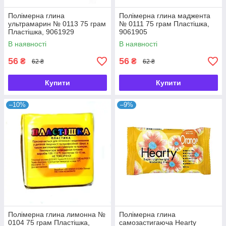
Полімерна глина
Полімерна глина маджента
ультрамарин № 0113 75 грам
№ 0111 75 грам Пластішка,
Пластішка, 9061929
9061905
В наявності
В наявності
56
56
₴
₴
62 ₴
62 ₴
Купити
Купити
–10%
–9%
Полімерна глина лимонна №
Полімерна глина
0104 75 грам Пластішка,
самозастигаюча Hearty