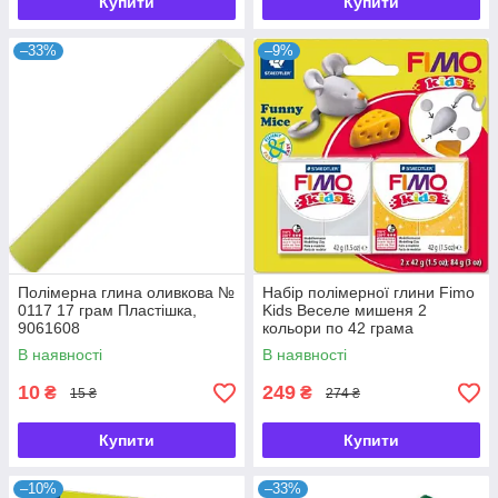
Купити
Купити
–33%
–9%
Полімерна глина оливкова №
Набір полімерної глини Fimo
0117 17 грам Пластішка,
Kids Веселе мишеня 2
9061608
кольори по 42 грама
Staedtler, 803511
В наявності
В наявності
10
249
₴
₴
15 ₴
274 ₴
Купити
Купити
–10%
–33%