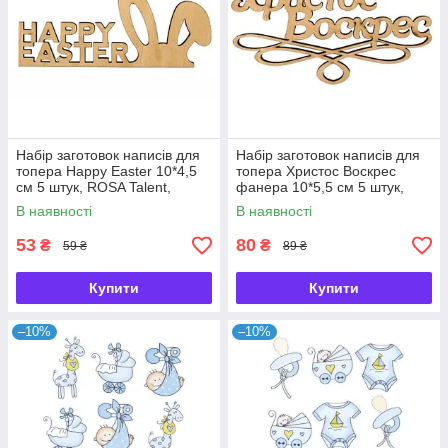
Набір заготовок написів для
Набір заготовок написів для
топера Happy Easter 10*4,5
топера Христос Воскрес
см 5 штук, ROSA Talent,
фанера 10*5,5 см 5 штук,
2806061
ROSA Talent, 2806062
В наявності
В наявності
53
80
₴
₴
59 ₴
89 ₴
Купити
Купити
–10%
–10%