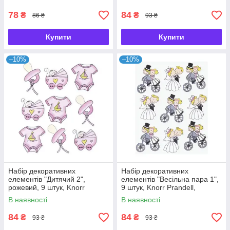
78
84
₴
₴
86 ₴
93 ₴
Купити
Купити
–10%
–10%
Набір декоративних
Набір декоративних
елементів "Дитячий 2",
елементів "Весільна пара 1",
рожевий, 9 штук, Knorr
9 штук, Knorr Prandell,
Prandell, 216930208
216930209
В наявності
В наявності
84
84
₴
₴
93 ₴
93 ₴