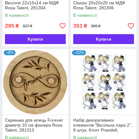
Весілля 22х15х14 см МДФ
Classic 20х20х20 см МДФ
Rosa Talent, 281304
Rosa Talent, 281306
В наявності
В наявності
295
351
₴
₴
327 ₴
389 ₴
Купити
Купити
–9%
–10%
Скринька для кілець Forever
Набір декоративних
діаметр 10 см фанера Rosa
елементів "Весільна пара 2",
Talent, 281313
9 штук, Knorr Prandell,
216930210
В наявності
В наявності