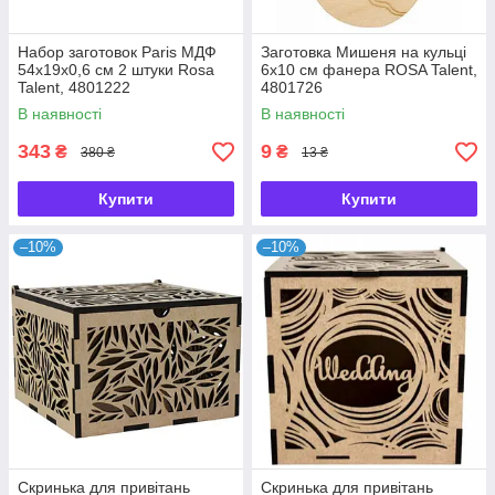
Набор заготовок Paris МДФ
Заготовка Мишеня на кульці
54х19х0,6 см 2 штуки Rosa
6х10 см фанера ROSA Talent,
Talent, 4801222
4801726
В наявності
В наявності
343
9
₴
₴
380 ₴
13 ₴
Купити
Купити
–10%
–10%
Скринька для привітань
Скринька для привітань