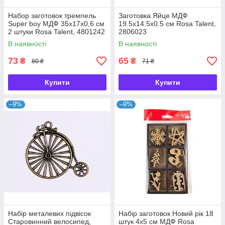
Набор заготовок тремпель
Заготовка Яйце МДФ
Super boy МДФ 35х17х0,6 см
19.5х14.5х0.5 см Rosa Talent,
2 штуки Rosa Talent, 4801242
2806023
В наявності
В наявності
73
65
₴
₴
80 ₴
71 ₴
Купити
Купити
–9%
–9%
Набір металевих підвісок
Набір заготовок Новий рік 18
Старовинний велосипед,
штук 4х5 см МДФ Rosa