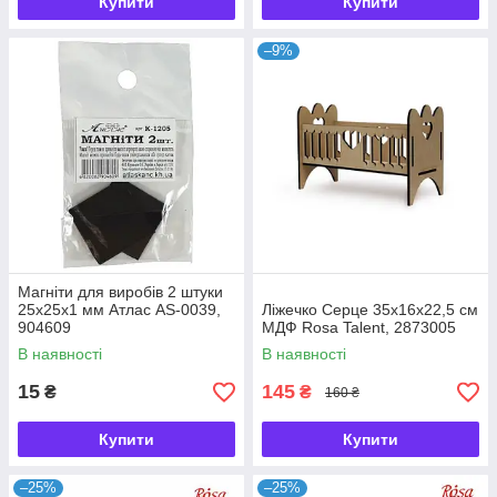
Купити
Купити
–9%
Магніти для виробів 2 штуки
25х25х1 мм Атлас AS-0039,
Ліжечко Серце 35х16х22,5 см
904609
МДФ Rosa Talent, 2873005
В наявності
В наявності
15
145
₴
₴
160 ₴
Купити
Купити
–25%
–25%