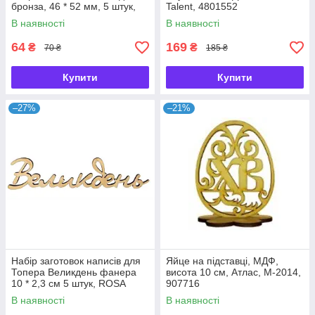
бронза, 46 * 52 мм, 5 штук,
Talent, 4801552
ScrapBerry 's, 25013708
В наявності
В наявності
64
169
₴
₴
70 ₴
185 ₴
Купити
Купити
–27%
–21%
Набір заготовок написів для
Яйце на підставці, МДФ,
Топера Великдень фанера
висота 10 см, Атлас, М-2014,
10 * 2,3 см 5 штук, ROSA
907716
Talent, 2806063
В наявності
В наявності