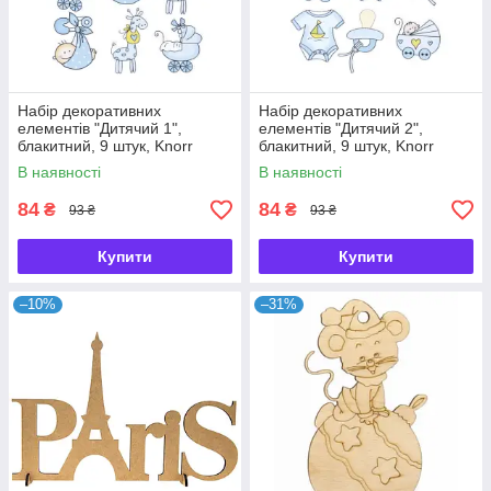
Набір декоративних
Набір декоративних
елементів "Дитячий 1",
елементів "Дитячий 2",
блакитний, 9 штук, Knorr
блакитний, 9 штук, Knorr
Prandell, 216930205
Prandell, 216930206
В наявності
В наявності
84
84
₴
₴
93 ₴
93 ₴
Купити
Купити
–10%
–31%