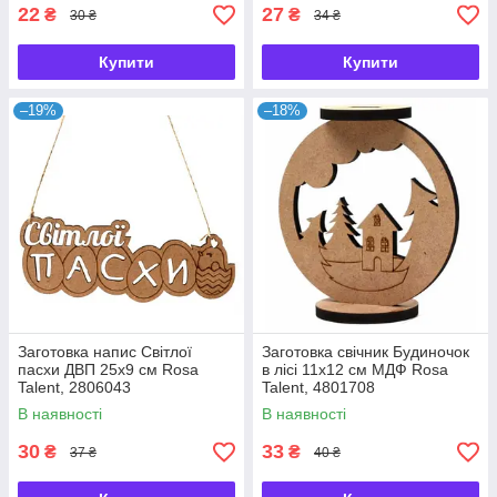
22
27
₴
₴
30 ₴
34 ₴
Купити
Купити
–19%
–18%
Заготовка напис Світлої
Заготовка свічник Будиночок
пасхи ДВП 25х9 см Rosa
в лісі 11х12 см МДФ Rosa
Talent, 2806043
Talent, 4801708
В наявності
В наявності
30
33
₴
₴
37 ₴
40 ₴