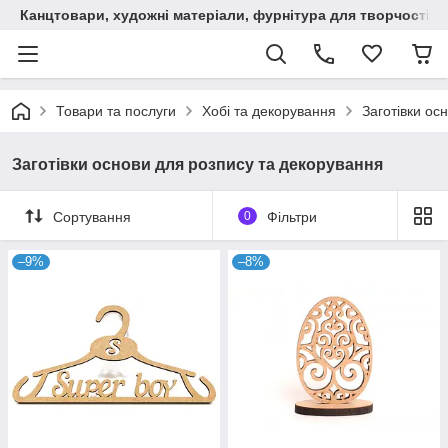
Канцтовари, художні матеріали, фурнітура для творчості
Товари та послуги
Хобі та декорування
Заготівки ос
Заготівки основи для розпису та декорування
Сортування
0
Фільтри
–9%
–8%