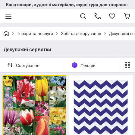
Канцтовари, художні матеріали, фурнітура для творчості
Товари та послуги
Хобі та декорування
Декупажні се
Декупажні серветки
Сортування
0
Фільтри