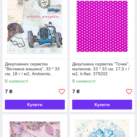
Декупажних серветка
Декупажна серветка "Точки",
"Вінтажна машина", 33 * 33
малинові, 33 * 33 см, 17,5 г /
см, 18 г / м2, Ambiente,
м2, ti-flair, 379202
13309175
В наявності
В наявності
7
7
₴
₴
Купити
Купити