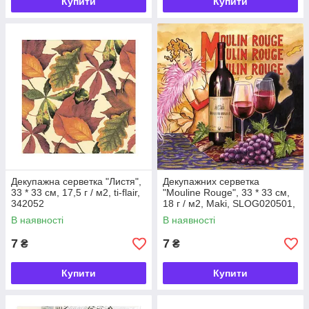
Купити
Купити
Декупажна серветка "Листя",
Декупажних серветка
33 * 33 см, 17,5 г / м2, ti-flair,
"Mouline Rouge", 33 * 33 см,
342052
18 г / м2, Maki, SLOG020501,
533031
В наявності
В наявності
7
7
₴
₴
Купити
Купити