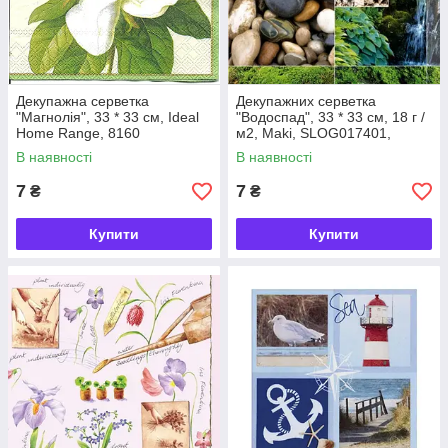
Декупажна серветка
Декупажних серветка
"Магнолія", 33 * 33 см, Ideal
"Водоспад", 33 * 33 см, 18 г /
Home Range, 8160
м2, Maki, SLOG017401,
532966
В наявності
В наявності
7
7
₴
₴
Купити
Купити