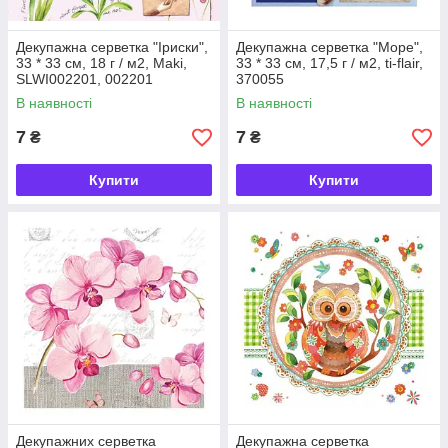
Декупажна серветка "Іриски",
Декупажна серветка "Море",
33 * 33 см, 18 г / м2, Maki,
33 * 33 см, 17,5 г / м2, ti-flair,
SLWI002201, 002201
370055
В наявності
В наявності
7
7
₴
₴
Купити
Купити
Декупажних серветка
Декупажна серветка