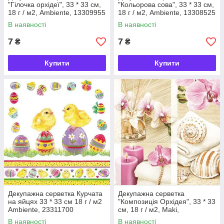
"Гілочка орхідеї", 33 * 33 см,
"Кольорова сова", 33 * 33 см,
18 г / м2, Ambiente, 13309955
18 г / м2, Ambiente, 13308525
В наявності
В наявності
7
7
₴
₴
Купити
Купити
Декупажна серветка Курчата
Декупажна серветка
на яйцях 33 * 33 см 18 г / м2
"Композиція Орхідея", 33 * 33
Ambiente, 23311700
см, 18 г / м2, Maki,
SLOG027401, 532287
В наявності
В наявності