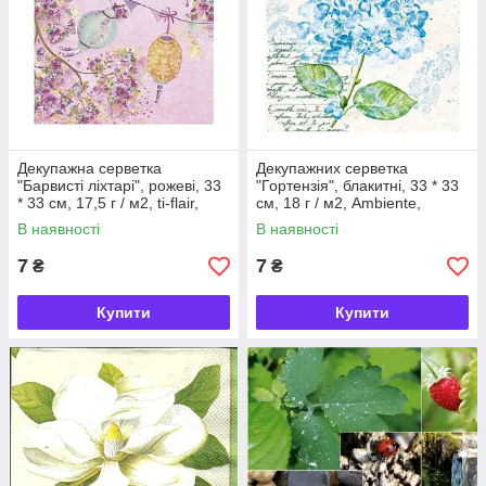
Декупажна серветка
Декупажних серветка
"Барвисті ліхтарі", рожеві, 33
"Гортензія", блакитні, 33 * 33
* 33 см, 17,5 г / м2, ti-flair,
см, 18 г / м2, Ambiente,
361339
13309741
В наявності
В наявності
7
7
₴
₴
Купити
Купити