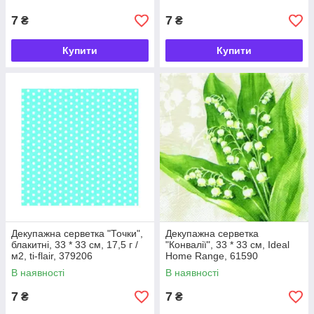
7
7
₴
₴
Купити
Купити
Декупажна серветка "Точки",
Декупажна серветка
блакитні, 33 * 33 см, 17,5 г /
"Конвалії", 33 * 33 см, Ideal
м2, ti-flair, 379206
Home Range, 61590
В наявності
В наявності
7
7
₴
₴