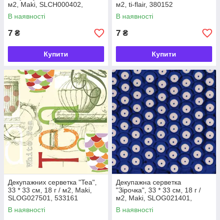
м2, Maki, SLCH000402,
м2, ti-flair, 380152
531815
В наявності
В наявності
7
7
₴
₴
Купити
Купити
Декупажних серветка "Tea",
Декупажна серветка
33 * 33 см, 18 г / м2, Maki,
"Зірочка", 33 * 33 см, 18 г /
SLOG027501, 533161
м2, Maki, SLOG021401,
532195
В наявності
В наявності