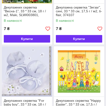
Декупажних серветка
Декупажна серветка "Зигзаг",
"Весна-1", 33 * 33 см, 18 г /
сині, 33 * 33 см, 17,5 г / м2, ti-
м2, Maki, SLWI003801,
flair, 374107
003801
В наявності
В наявності
7
7
₴
₴
Купити
Купити
Декупажних серветка "For
Декупажних серветка "Happy
baby boy", 33 * 33 см, 18 г /
Easter", 33 * 33 см, 17,5 г /