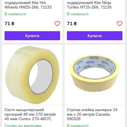
подарунковий Kite Hot
подарунковий Kite Ninja
Wheels HW25-266, 71133
Turtles NT25-266, 71135
В наявності
В наявності
71
71
₴
₴
Купити
Купити
Скотч канцелярський
Стрічка клейка малярна 24
прозорий 48 мм 270 метрів
мм х 20 метрів Canada,
40 мкм Contur 270-48CП,
590328
9060502
Готово до відправки
В наявності