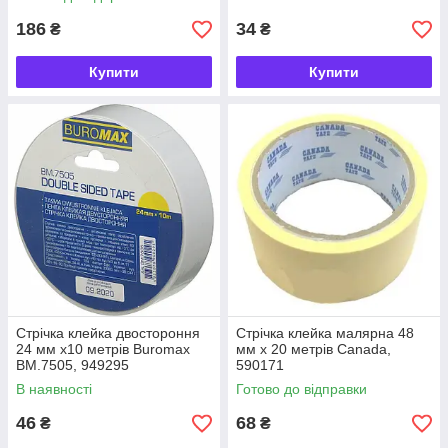
186
34
₴
₴
Купити
Купити
Стрічка клейка двостороння
Стрічка клейка малярна 48
24 мм х10 метрів Buromax
мм х 20 метрів Canada,
BM.7505, 949295
590171
В наявності
Готово до відправки
46
68
₴
₴