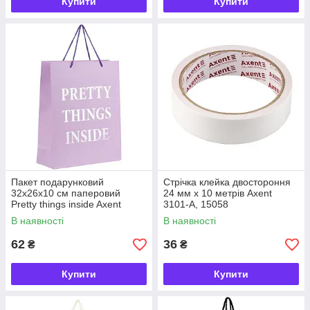
Купити
Купити
Пакет подарунковий
Стрічка клейка двостороння
32x26x10 см паперовий
24 мм х 10 метрів Axent
Pretty things inside Axent
3101-A, 15058
8502-27-A, 69566
В наявності
В наявності
62
36
₴
₴
Купити
Купити