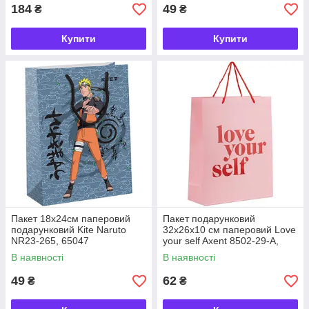
184
49
₴
₴
Купити
Купити
Пакет 18х24см паперовий
Пакет подарунковий
подарунковий Kite Naruto
32x26x10 см паперовий Love
NR23-265, 65047
your self Axent 8502-29-A,
69568
В наявності
В наявності
49
62
₴
₴