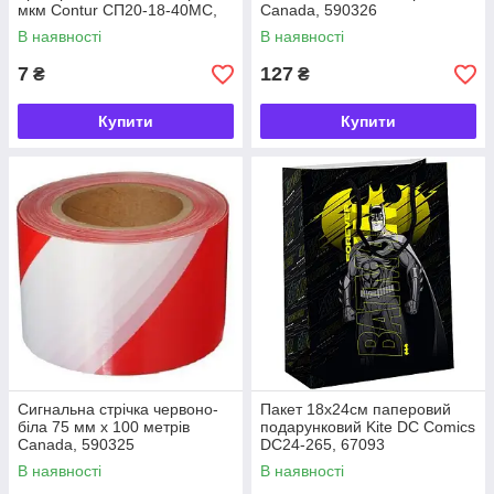
мкм Contur CП20-18-40МС,
Canada, 590326
9061387
В наявності
В наявності
7
127
₴
₴
Купити
Купити
Сигнальна стрічка червоно-
Пакет 18х24см паперовий
біла 75 мм х 100 метрів
подарунковий Kite DC Comics
Canada, 590325
DC24-265, 67093
В наявності
В наявності